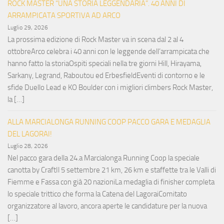
ROCK MASTER “UNA STORIA LEGGENDARIA”. 40 ANNI DI
ARRAMPICATA SPORTIVA AD ARCO
Luglio 29, 2026
La prossima edizione di Rock Master va in scena dal 2 al 4
ottobreArco celebra i 40 anni con le leggende dell’arrampicata che
hanno fatto la storiaOspiti speciali nella tre giorni Hill, Hirayama,
Sarkany, Legrand, Raboutou ed ErbesfieldEventi di contorno e le
sfide Duello Lead e KO Boulder con i migliori climbers Rock Master,
la […]
ALLA MARCIALONGA RUNNING COOP PACCO GARA E MEDAGLIA
DEL LAGORAI!
Luglio 28, 2026
Nel pacco gara della 24.a Marcialonga Running Coop la speciale
canotta by CraftIl 5 settembre 21 km, 26 km e staffette tra le Valli di
Fiemme e Fassa con già 20 nazioniLa medaglia di finisher completa
lo speciale trittico che forma la Catena del LagoraiComitato
organizzatore al lavoro, ancora aperte le candidature per la nuova
[…]