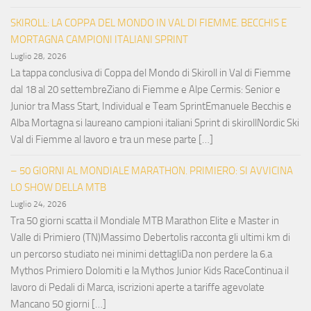
SKIROLL: LA COPPA DEL MONDO IN VAL DI FIEMME. BECCHIS E
MORTAGNA CAMPIONI ITALIANI SPRINT
Luglio 28, 2026
La tappa conclusiva di Coppa del Mondo di Skiroll in Val di Fiemme
dal 18 al 20 settembreZiano di Fiemme e Alpe Cermis: Senior e
Junior tra Mass Start, Individual e Team SprintEmanuele Becchis e
Alba Mortagna si laureano campioni italiani Sprint di skirollNordic Ski
Val di Fiemme al lavoro e tra un mese parte […]
– 50 GIORNI AL MONDIALE MARATHON. PRIMIERO: SI AVVICINA
LO SHOW DELLA MTB
Luglio 24, 2026
Tra 50 giorni scatta il Mondiale MTB Marathon Elite e Master in
Valle di Primiero (TN)Massimo Debertolis racconta gli ultimi km di
un percorso studiato nei minimi dettagliDa non perdere la 6.a
Mythos Primiero Dolomiti e la Mythos Junior Kids RaceContinua il
lavoro di Pedali di Marca, iscrizioni aperte a tariffe agevolate
Mancano 50 giorni […]